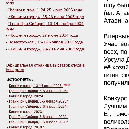
года
шоу был
-
''Кошки и люди'', 24-25 июня 2006 года
(вл. Ата
-
«Кошки и город», 25-26 июня 2005 года
Атавина 
-
''Гран-При Сибири'', 13-14 ноября 2004
года
Впервые
-
«Кошки и город», 27 июня 2004 года
-
''Маэстро-кот'', 15-16 ноября 2003 года
Участво
-
«Кошки и город», 28-29 июня 2003 года
всех, по
Урсула Д
Официальная страница выставок клуба в
её хозяй
Instagram
гигантск
ФОТООТЧЕТЫ:
получили
new!
-
Кошки и город, 13-14 июня 2026г.
-
Гран-При Сибири, 5-6 января 2026г.
-
Кошки и город, 2025г.
Конкурс 
-
Гран-При Сибири, 5-6 января 2025г.
Лучшим 
-
Гран-При Сибири, 5-6 января 2024г.
-
Кошки и город, 2023 г.
Е., Томс
-
Гран-При Сибири, 5-6 января 2023г.
великол
-
Гран-При Сибири, 5-6 января 2020г.
-
Кошки и город, 2019 г.