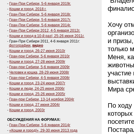
"Владел
-
Гран-При Сибири, 5-6 января 2019г.
финалис
-
Кошки и город, 2018 г.
-
Гран-При Сибири, 5-6 января 2018г.
-
Гран-При Сибири, 5-6 января 2017г.
Хочу отм
-
Гран-При Сибири, 5-6 января 2014г.
-
Гран-При Сибири 2012, 4-5 января 2012г.
организ
-
Кошки и город в 10-й раз!, 25-26 июня 2011г.
и призы
- Гран-При Сибири 2011, 4-6 января 2011г:
фотографии
,
видео
только м
-
Кошки и город, 26-27 июня 2010г
Меня, ка
-
Гран-при Сибири, 5-6 января 2010г
-
Кошки и город, 27-28 июня 2009г
животны
-
Гран-при Сибири, 5-6 января 2009г
участие
-
Человек и кошка, 28-29 июня 2008г
-
Гран-при Сибири, 4-5 января 2008г
выставк
-
Кошки и город, 23-24 июня 2007г
Мира сре
-
Кошки и люди, 24-25 июня 2006г
-
Кошки и город, 25-26 июня 2005г
-
Гран-при Сибири, 13-14 ноября 2004г
По ходу
-
Кошки и город, 27 июня 2004г
-
Кошки и город, 2003г
которых
ОБСУЖДЕНИЯ НА ФОРУМАХ:
посетит
-
Гран-При Сибири, 5-6 января 2014г
Постарал
-
«Кошки и город!», 29-30 июня 2013 года