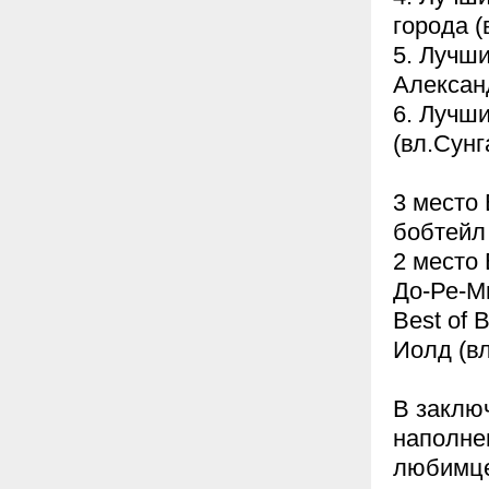
города (
5. Лучш
Алексан
6. Лучш
(вл.Сунг
3 место 
бобтейл
2 место 
До-Ре-Ми
Best of 
Иолд (вл
В заклю
наполне
любимце