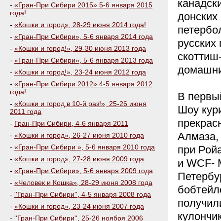
канадски
-
«Гран-При Сибири 2015» 5-6 января 2015
года!
донских 
-
«Кошки и город», 28-29 июня 2014 года!
петербол
-
«Гран-При Сибири», 5-6 января 2014 года
русских 
-
«Кошки и город!», 29-30 июня 2013 года
скоттиш-
-
«Гран-При Сибири», 5-6 января 2013 года
домашни
-
«Кошки и город!», 23-24 июня 2012 года
-
«Гран-При Сибири 2012» 4-5 января 2012
года!
В первы
-
«Кошки и город в 10-й раз!», 25-26 июня
Шоу кур
2011 года
прекрас
-
Гран-При Сибири, 4-6 января 2011
Алмаза,
-
«Кошки и город», 26-27 июня 2010 года
-
«Гран-При Сибири », 5-6 января 2010 года
при Ройа
-
«Кошки и город», 27-28 июня 2009 года
и WCF- 
-
«Гран-При Сибири», 5-6 января 2009 года
Петербу
-
«Человек и Кошка», 28-29 июня 2008 года
бобтейл
-
''Гран-При Сибири'', 4-5 января 2008 года
получили
-
«Кошки и город», 23-24 июня 2007 года
кулончи
-
''Гран-При Сибири'', 25-26 ноября 2006