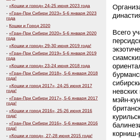
-
«Кошки и город» 24-25 июня 2023 года
Организ
-
«Гран-При Сибири 2023» 5-6 января 2023
династия
года
-
Кошки и Город 2020
Всего уч
-
«Гран-При Сибири 2020» 5-6 января 2020
года
персидск
-
«Кошки и город» 29-30 июня 2019 года!
экзотиче
-
«Гран-При Сибири 2019» 5-6 января 2019
сиамских
года
ориентал
-
«Кошки и город» 23-24 июня 2018 года
-
«Гран-При Сибири 2018», 5-6 января 2018
бурманск
года!
сибирски
-
«Кошки и город 2017», 24-25 июня 2017
невских 
года!
-
«Гран-При Сибири 2017», 5-6 января 2017
мэйн-кун
года!
британск
-
«Кошки и город 2016», 25-26 июня 2016
курильск
года!
-
«Гран-При Сибири 2016», 5-6 января 2016
балинези
года!
корниш-р
-
«Кошки и город», 27-28 июня 2015 года!