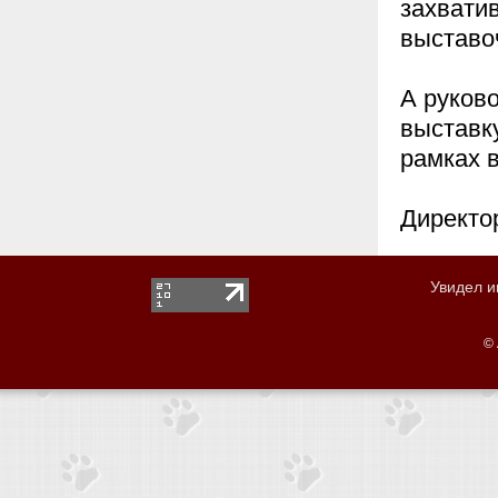
захвати
выставо
А руков
выставку
рамках 
Директо
Увидел 
© 