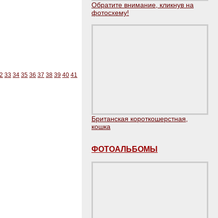
Обратите внимание, кликнув на
фотосхему!
2
33
34
35
36
37
38
39
40
41
Британская короткошерстная,
кошка
ФОТОАЛЬБОМЫ