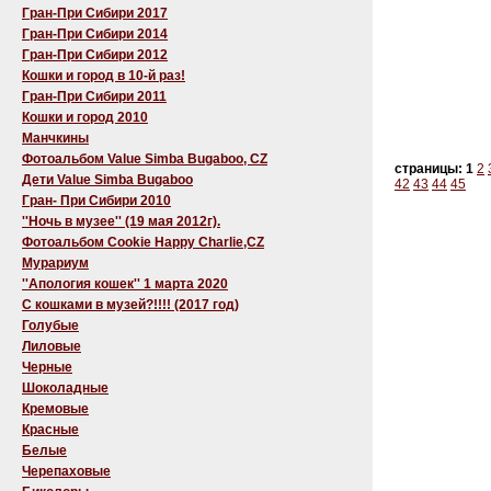
Гран-При Сибири 2017
Гран-При Сибири 2014
Гран-При Сибири 2012
Кошки и город в 10-й раз!
Гран-При Сибири 2011
Кошки и город 2010
Манчкины
Фотоальбом Value Simba Bugaboo, CZ
страницы:
1
2
Дети Value Simba Bugaboo
42
43
44
45
Гран- При Сибири 2010
''Ночь в музее'' (19 мая 2012г).
Фотоальбом Cookie Happy Charlie,CZ
Мурариум
''Апология кошек'' 1 марта 2020
C кошками в музей?!!!! (2017 год)
Голубые
Лиловые
Черные
Шоколадные
Кремовые
Красные
Белые
Черепаховые