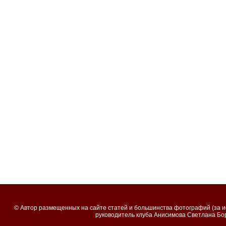
© Автор размещeнных на сайте cтатей и большинства фотографий (за 
руководитель клуба Анисимова Светлана Бор