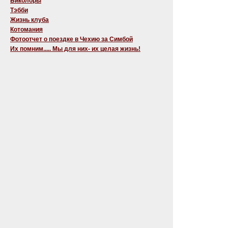
Биколоры
Тэбби
Жизнь клуба
Котомания
Фотоотчет о поездке в Чехию за Симбой
Их помним..... Мы для них- их целая жизнь!