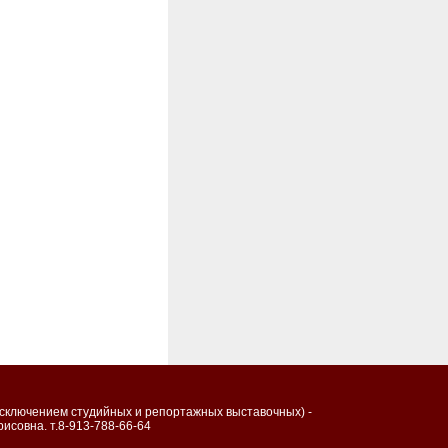
исключением студийных и репортажных выставочных) -
исовна. т.8-913-788-66-64