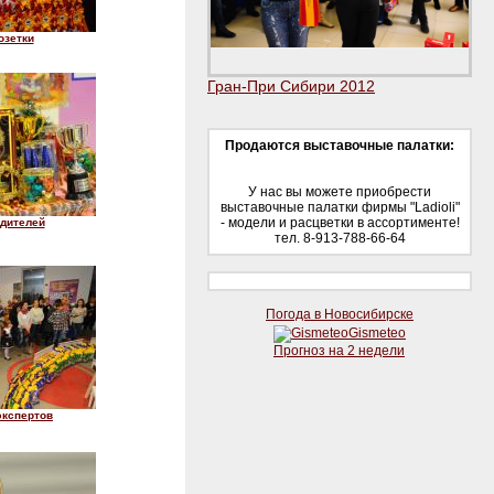
озетки
Гран-При Сибири 2012
Продаются выставочные палатки:
У нас вы можете приобрести
выставочные палатки фирмы "Ladioli"
- модели и расцветки в ассортименте!
едителей
тел. 8-913-788-66-64
Погода в Новосибирске
Gismeteo
Прогноз на 2 недели
экспертов