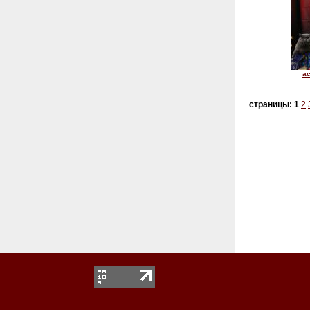
а
страницы:
1
2