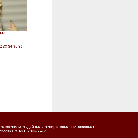
МСO
2
33
34
35
36
исключением студийных и репортажных выставочных) -
исовна. т.8-913-788-66-64