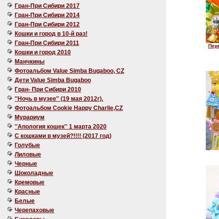
Гран-При Сибири 2017
Гран-При Сибири 2014
Гран-При Сибири 2012
Кошки и город в 10-й раз!
Гран-При Сибири 2011
Перв
Кошки и город 2010
Манчкины
Фотоальбом Value Simba Bugaboo, CZ
Дети Value Simba Bugaboo
Гран- При Сибири 2010
''Ночь в музее'' (19 мая 2012г).
Фотоальбом Cookie Happy Charlie,CZ
Мурариум
''Апология кошек'' 1 марта 2020
C кошками в музей?!!!! (2017 год)
Голубые
Лиловые
Черные
Шоколадные
Кремовые
Красные
Белые
Черепаховые