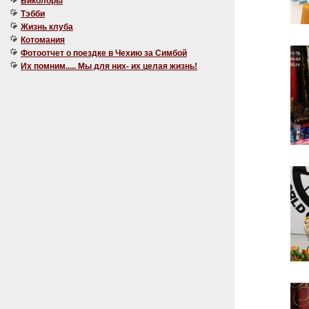
Биколоры
Тэбби
Жизнь клуба
Котомания
Фотоотчет о поездке в Чехию за Симбой
Их помним..... Мы для них- их целая жизнь!