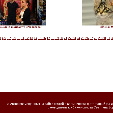
ссистент и стюарт у И.Черняевой
котёнок 
3
4
5
6
7
8
9
10
11
12
13
14
15
16
17
18
19
20
21
22
23
24
25
26
27
28
29
30
31
3
© Автор размещeнных на сайте cтатей и большинства фотографий (за 
руководитель клуба Анисимова Светлана Бор