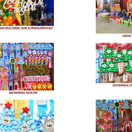
ая выставка года в Новосибирске!
сцена
наградные р
наградные розетки