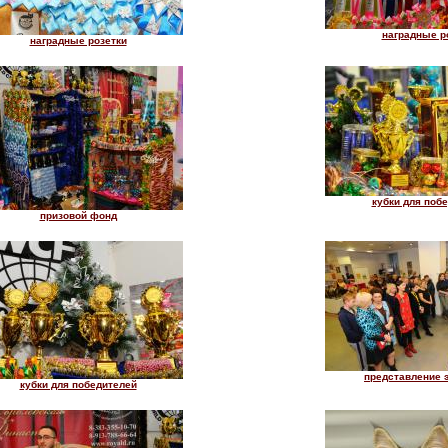
наградные р
наградные розетки
кубки для поб
призовой фонд
представление 
кубки для победителей