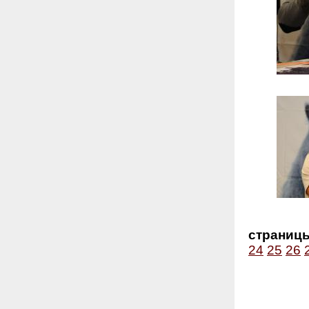
страниц
24
25
26