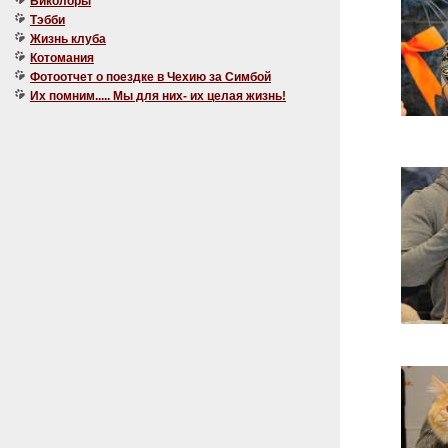
Биколоры
Тэбби
Жизнь клуба
Котомания
Фотоотчет о поездке в Чехию за Симбой
Их помним..... Мы для них- их целая жизнь!