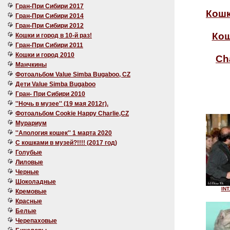
Гран-При Сибири 2017
Кошк
Гран-При Сибири 2014
Гран-При Сибири 2012
Кош
Кошки и город в 10-й раз!
Гран-При Сибири 2011
Кошки и город 2010
Ch
Манчкины
Фотоальбом Value Simba Bugaboo, CZ
Дети Value Simba Bugaboo
Гран- При Сибири 2010
''Ночь в музее'' (19 мая 2012г).
Фотоальбом Cookie Happy Charlie,CZ
Мурариум
''Апология кошек'' 1 марта 2020
C кошками в музей?!!!! (2017 год)
Голубые
Лиловые
Черные
Шоколадные
INT
Кремовые
Красные
Белые
Черепаховые