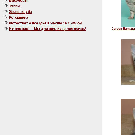
Биколоры
Тэбби
Жизнь клуба
Котомания
Фотоотчет о поездке в Чехию за Симбой
Их помним..... Мы для них- их целая жизнь!
Jeroen Hamizra