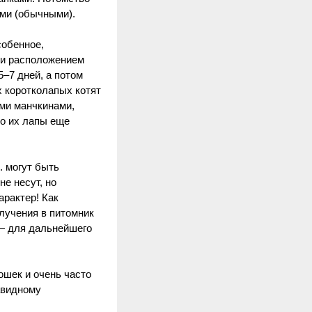
ыми (обычными).
собенное,
и и расположением
–7 дней, а потом
х коротколапых котят
ми манчкинами,
то их лапы еще
. могут быть
е несут, но
рактер! Как
лучения в питомник
 — для дальнейшего
шек и очень часто
авидному