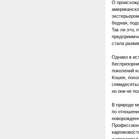
О происхожде
американско
экстерьером
бедная, под
Так ли это,
предприимчи
стала разви
Однако в ис
беспризорни
поколений к
Кошек, похож
семидесятых
но они не п
В природе м
по отношени
новорожденн
Профессиона
карликовости