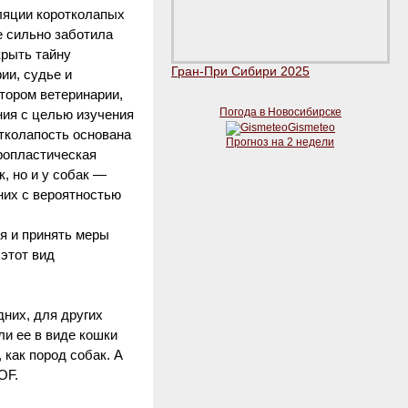
уляции коротколапых
е сильно заботила
крыть тайну
Гран-При Сибири 2025
ии, судье и
ктором ветеринарии,
Погода в Новосибирске
ния с целью изучения
Gismeteo
отколапость основана
Прогноз на 2 недели
ропластическая
, но и у собак —
 них с вероятностью
ия и принять меры
этот вид
дних, для других
ли ее в виде кошки
 как пород собак. А
OF.