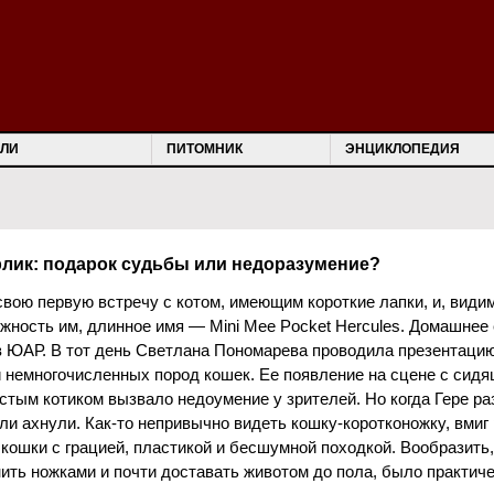
ЛИ
ПИТОМНИК
ЭНЦИКЛОПЕДИЯ
арлик: подарок судьбы или недоразумение?
вою первую встречу с котом, имеющим короткие лапки, и, види
жность им, длинное имя — Mini Mee Pocket Hercules. Домашнее е
в ЮАР. В тот день Светлана Пономарева проводила презентацию
 немногочисленных пород кошек. Ее появление на сцене с сидя
тым котиком вызвало недоумение у зрителей. Но когда Гере ра
ели ахнули. Как-то непривычно видеть кошку-коротконожку, вми
кошки с грацией, пластикой и бесшумной походкой. Вообразить,
ить ножками и почти доставать животом до пола, было практич