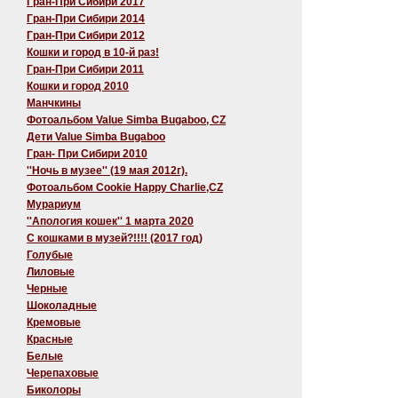
Гран-При Сибири 2017
Гран-При Сибири 2014
Гран-При Сибири 2012
Кошки и город в 10-й раз!
Гран-При Сибири 2011
Кошки и город 2010
Манчкины
Фотоальбом Value Simba Bugaboo, CZ
Дети Value Simba Bugaboo
Гран- При Сибири 2010
''Ночь в музее'' (19 мая 2012г).
Фотоальбом Cookie Happy Charlie,CZ
Мурариум
''Апология кошек'' 1 марта 2020
C кошками в музей?!!!! (2017 год)
Голубые
Лиловые
Черные
Шоколадные
Кремовые
Красные
Белые
Черепаховые
Биколоры