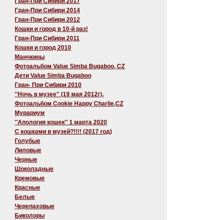
Гран-При Сибири 2017
Гран-При Сибири 2014
Гран-При Сибири 2012
Кошки и город в 10-й раз!
Гран-При Сибири 2011
Кошки и город 2010
Манчкины
Фотоальбом Value Simba Bugaboo, CZ
Дети Value Simba Bugaboo
Гран- При Сибири 2010
''Ночь в музее'' (19 мая 2012г).
Фотоальбом Cookie Happy Charlie,CZ
Мурариум
''Апология кошек'' 1 марта 2020
C кошками в музей?!!!! (2017 год)
Голубые
Лиловые
Черные
Шоколадные
Кремовые
Красные
Белые
Черепаховые
Биколоры