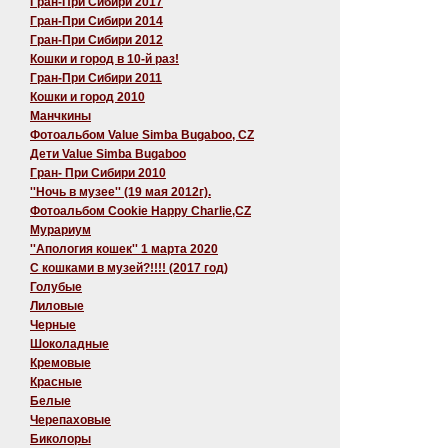
Гран-При Сибири 2017
Гран-При Сибири 2014
Гран-При Сибири 2012
Кошки и город в 10-й раз!
Гран-При Сибири 2011
Кошки и город 2010
Манчкины
Фотоальбом Value Simba Bugaboo, CZ
Дети Value Simba Bugaboo
Гран- При Сибири 2010
''Ночь в музее'' (19 мая 2012г).
Фотоальбом Cookie Happy Charlie,CZ
Мурариум
''Апология кошек'' 1 марта 2020
C кошками в музей?!!!! (2017 год)
Голубые
Лиловые
Черные
Шоколадные
Кремовые
Красные
Белые
Черепаховые
Биколоры