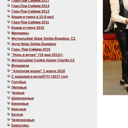
Гран-При Сибири 2017
Гран-При Сибири 2014
Гран-При Сибири 2012
Кошки и город в 10-й раз!
Гран-При Сибири 2011
Кошки и город 2010
Манчкины
Фотоальбом Value Simba Bugaboo, CZ
Дети Value Simba Bugaboo
Гран- При Сибири 2010
''Ночь в музее'' (19 мая 2012г).
Фотоальбом Cookie Happy Charlie,CZ
Мурариум
''Апология кошек'' 1 марта 2020
C кошками в музей?!!!! (2017 год)
Голубые
Лиловые
Черные
Шоколадные
Кремовые
Красные
Белые
Черепаховые
Биколоры