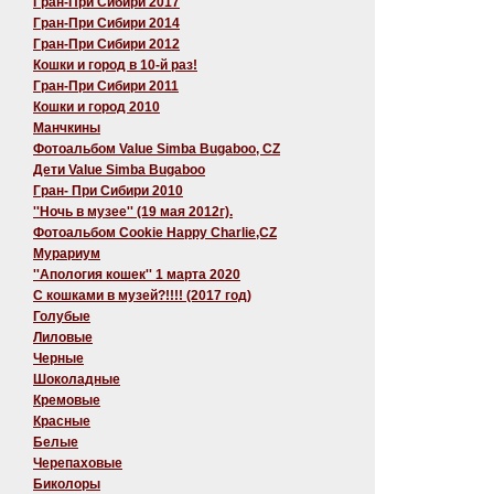
Гран-При Сибири 2017
Гран-При Сибири 2014
Гран-При Сибири 2012
Кошки и город в 10-й раз!
Гран-При Сибири 2011
Кошки и город 2010
Манчкины
Фотоальбом Value Simba Bugaboo, CZ
Дети Value Simba Bugaboo
Гран- При Сибири 2010
''Ночь в музее'' (19 мая 2012г).
Фотоальбом Cookie Happy Charlie,CZ
Мурариум
''Апология кошек'' 1 марта 2020
C кошками в музей?!!!! (2017 год)
Голубые
Лиловые
Черные
Шоколадные
Кремовые
Красные
Белые
Черепаховые
Биколоры