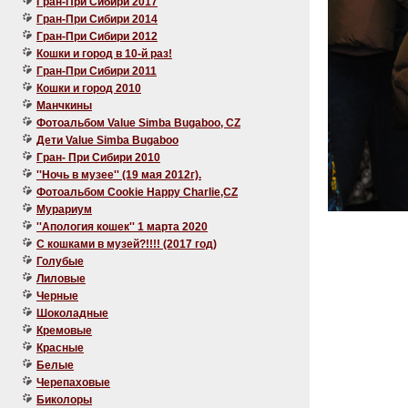
Гран-При Сибири 2017
Гран-При Сибири 2014
Гран-При Сибири 2012
Кошки и город в 10-й раз!
Гран-При Сибири 2011
Кошки и город 2010
Манчкины
Фотоальбом Value Simba Bugaboo, CZ
Дети Value Simba Bugaboo
Гран- При Сибири 2010
''Ночь в музее'' (19 мая 2012г).
Фотоальбом Cookie Happy Charlie,CZ
Мурариум
''Апология кошек'' 1 марта 2020
C кошками в музей?!!!! (2017 год)
Голубые
Лиловые
Черные
Шоколадные
Кремовые
Красные
Белые
Черепаховые
Биколоры