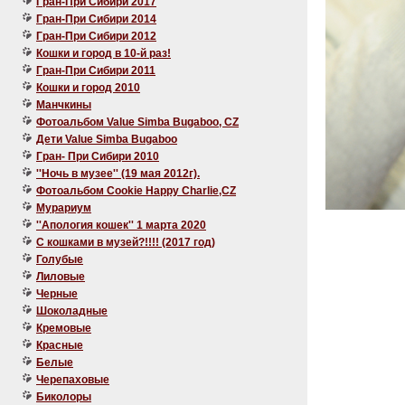
Гран-При Сибири 2017
Гран-При Сибири 2014
Гран-При Сибири 2012
Кошки и город в 10-й раз!
Гран-При Сибири 2011
Кошки и город 2010
Манчкины
Фотоальбом Value Simba Bugaboo, CZ
Дети Value Simba Bugaboo
Гран- При Сибири 2010
''Ночь в музее'' (19 мая 2012г).
Фотоальбом Cookie Happy Charlie,CZ
Мурариум
''Апология кошек'' 1 марта 2020
C кошками в музей?!!!! (2017 год)
Голубые
Лиловые
Черные
Шоколадные
Кремовые
Красные
Белые
Черепаховые
Биколоры