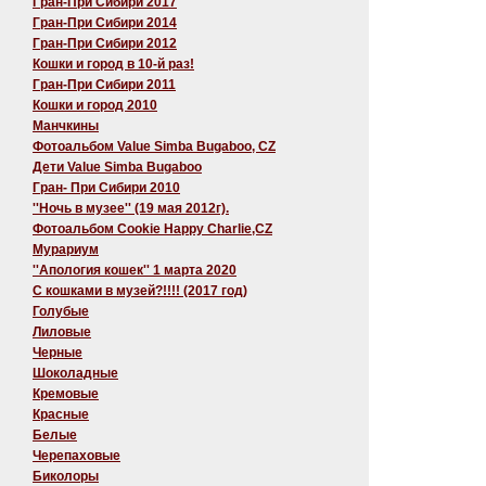
Гран-При Сибири 2017
Гран-При Сибири 2014
Гран-При Сибири 2012
Кошки и город в 10-й раз!
Гран-При Сибири 2011
Кошки и город 2010
Манчкины
Фотоальбом Value Simba Bugaboo, CZ
Дети Value Simba Bugaboo
Гран- При Сибири 2010
''Ночь в музее'' (19 мая 2012г).
Фотоальбом Cookie Happy Charlie,CZ
Мурариум
''Апология кошек'' 1 марта 2020
C кошками в музей?!!!! (2017 год)
Голубые
Лиловые
Черные
Шоколадные
Кремовые
Красные
Белые
Черепаховые
Биколоры