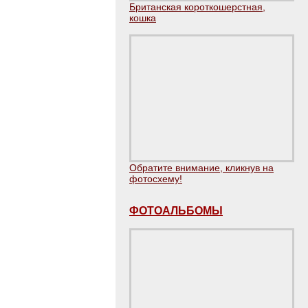
Британская короткошерстная,
кошка
Обратите внимание, кликнув на
фотосхему!
ФОТОАЛЬБОМЫ