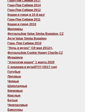
Гран-При Сибири 2017
Гран-При Сибири 2014
Гран-При Сибири 2012
Кошки и город в 10-й раз!
Гран-При Сибири 2011
Кошки и город 2010
Манчкины
Фотоальбом Value Simba Bugaboo, CZ
Дети Value Simba Bugaboo
Гран- При Сибири 2010
''Ночь в музее'' (19 мая 2012г).
Фотоальбом Cookie Happy Charlie,CZ
Мурариум
''Апология кошек'' 1 марта 2020
C кошками в музей?!!!! (2017 год)
Голубые
Лиловые
Черные
Шоколадные
Кремовые
Красные
Белые
Черепаховые
Биколоры