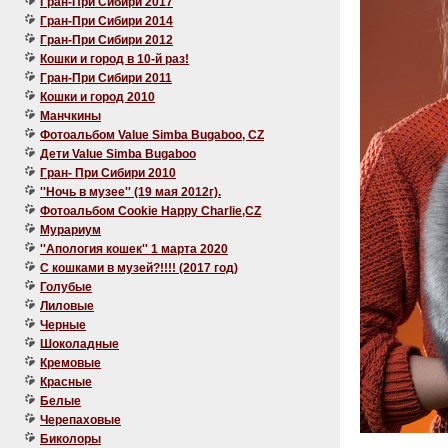
Гран-При Сибири 2017
Гран-При Сибири 2014
Гран-При Сибири 2012
Кошки и город в 10-й раз!
Гран-При Сибири 2011
Кошки и город 2010
Манчкины
Фотоальбом Value Simba Bugaboo, CZ
Дети Value Simba Bugaboo
Гран- При Сибири 2010
''Ночь в музее'' (19 мая 2012г).
Фотоальбом Cookie Happy Charlie,CZ
Мурариум
''Апология кошек'' 1 марта 2020
C кошками в музей?!!!! (2017 год)
Голубые
Лиловые
Черные
Шоколадные
Кремовые
Красные
Белые
Черепаховые
Биколоры