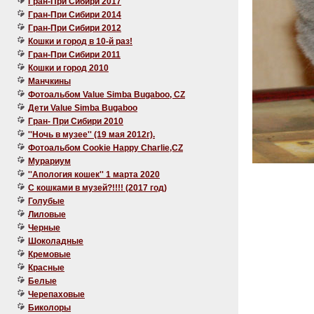
Гран-При Сибири 2017
Гран-При Сибири 2014
Гран-При Сибири 2012
Кошки и город в 10-й раз!
Гран-При Сибири 2011
Кошки и город 2010
Манчкины
Фотоальбом Value Simba Bugaboo, CZ
Дети Value Simba Bugaboo
Гран- При Сибири 2010
''Ночь в музее'' (19 мая 2012г).
Фотоальбом Cookie Happy Charlie,CZ
Мурариум
''Апология кошек'' 1 марта 2020
C кошками в музей?!!!! (2017 год)
Голубые
Лиловые
Черные
Шоколадные
Кремовые
Красные
Белые
Черепаховые
Биколоры