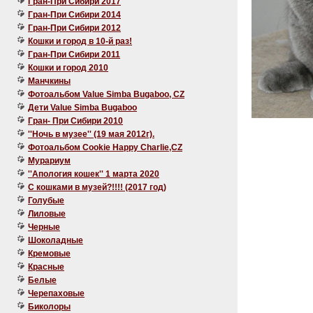
Гран-При Сибири 2017
Гран-При Сибири 2014
Гран-При Сибири 2012
Кошки и город в 10-й раз!
Гран-При Сибири 2011
Кошки и город 2010
Манчкины
Фотоальбом Value Simba Bugaboo, CZ
Дети Value Simba Bugaboo
Гран- При Сибири 2010
''Ночь в музее'' (19 мая 2012г).
Фотоальбом Cookie Happy Charlie,CZ
Мурариум
''Апология кошек'' 1 марта 2020
C кошками в музей?!!!! (2017 год)
Голубые
Лиловые
Черные
Шоколадные
Кремовые
Красные
Белые
Черепаховые
Биколоры