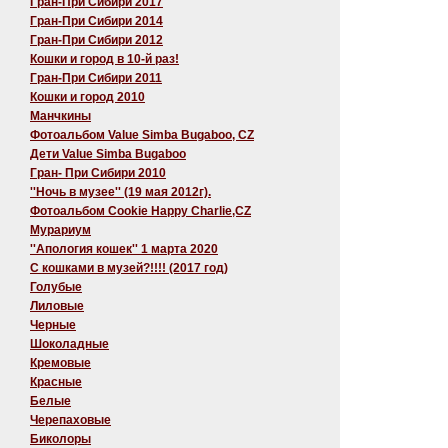
Гран-При Сибири 2017
Гран-При Сибири 2014
Гран-При Сибири 2012
Кошки и город в 10-й раз!
Гран-При Сибири 2011
Кошки и город 2010
Манчкины
Фотоальбом Value Simba Bugaboo, CZ
Дети Value Simba Bugaboo
Гран- При Сибири 2010
''Ночь в музее'' (19 мая 2012г).
Фотоальбом Cookie Happy Charlie,CZ
Мурариум
''Апология кошек'' 1 марта 2020
C кошками в музей?!!!! (2017 год)
Голубые
Лиловые
Черные
Шоколадные
Кремовые
Красные
Белые
Черепаховые
Биколоры