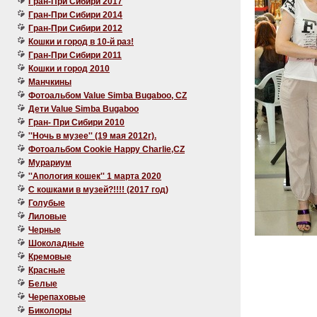
Гран-При Сибири 2017
Гран-При Сибири 2014
Гран-При Сибири 2012
Кошки и город в 10-й раз!
Гран-При Сибири 2011
Кошки и город 2010
Манчкины
Фотоальбом Value Simba Bugaboo, CZ
Дети Value Simba Bugaboo
Гран- При Сибири 2010
''Ночь в музее'' (19 мая 2012г).
Фотоальбом Cookie Happy Charlie,CZ
Мурариум
''Апология кошек'' 1 марта 2020
C кошками в музей?!!!! (2017 год)
Голубые
Лиловые
Черные
Шоколадные
Кремовые
Красные
Белые
Черепаховые
Биколоры