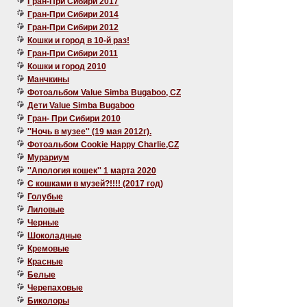
Гран-При Сибири 2017
Гран-При Сибири 2014
Гран-При Сибири 2012
Кошки и город в 10-й раз!
Гран-При Сибири 2011
Кошки и город 2010
Манчкины
Фотоальбом Value Simba Bugaboo, CZ
Дети Value Simba Bugaboo
Гран- При Сибири 2010
''Ночь в музее'' (19 мая 2012г).
Фотоальбом Cookie Happy Charlie,CZ
Мурариум
''Апология кошек'' 1 марта 2020
C кошками в музей?!!!! (2017 год)
Голубые
Лиловые
Черные
Шоколадные
Кремовые
Красные
Белые
Черепаховые
Биколоры