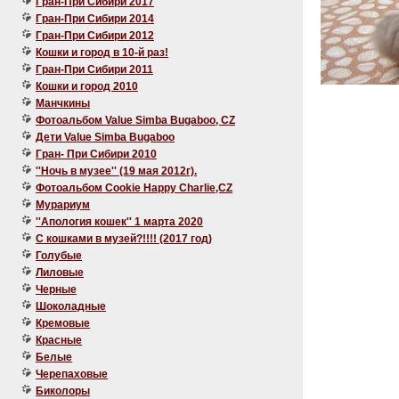
Гран-При Сибири 2017
Гран-При Сибири 2014
Гран-При Сибири 2012
Кошки и город в 10-й раз!
Гран-При Сибири 2011
Кошки и город 2010
Манчкины
Фотоальбом Value Simba Bugaboo, CZ
Дети Value Simba Bugaboo
Гран- При Сибири 2010
''Ночь в музее'' (19 мая 2012г).
Фотоальбом Cookie Happy Charlie,CZ
Мурариум
''Апология кошек'' 1 марта 2020
C кошками в музей?!!!! (2017 год)
Голубые
Лиловые
Черные
Шоколадные
Кремовые
Красные
Белые
Черепаховые
Биколоры