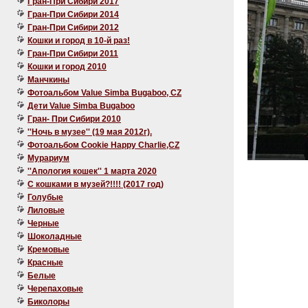
Гран-При Сибири 2017
Гран-При Сибири 2014
Гран-При Сибири 2012
Кошки и город в 10-й раз!
Гран-При Сибири 2011
Кошки и город 2010
Манчкины
Фотоальбом Value Simba Bugaboo, CZ
Дети Value Simba Bugaboo
Гран- При Сибири 2010
''Ночь в музее'' (19 мая 2012г).
Фотоальбом Cookie Happy Charlie,CZ
Мурариум
''Апология кошек'' 1 марта 2020
C кошками в музей?!!!! (2017 год)
Голубые
Лиловые
Черные
Шоколадные
Кремовые
Красные
Белые
Черепаховые
Биколоры