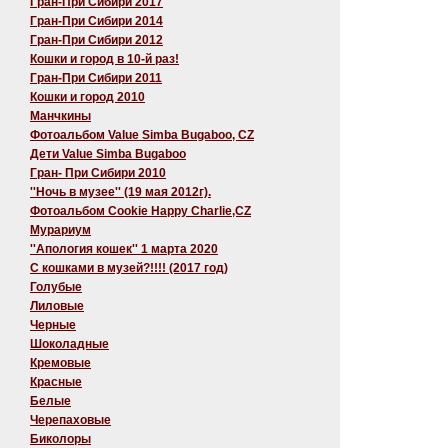
Гран-При Сибири 2017
Гран-При Сибири 2014
Гран-При Сибири 2012
Кошки и город в 10-й раз!
Гран-При Сибири 2011
Кошки и город 2010
Манчкины
Фотоальбом Value Simba Bugaboo, CZ
Дети Value Simba Bugaboo
Гран- При Сибири 2010
''Ночь в музее'' (19 мая 2012г).
Фотоальбом Cookie Happy Charlie,CZ
Мурариум
''Апология кошек'' 1 марта 2020
C кошками в музей?!!!! (2017 год)
Голубые
Лиловые
Черные
Шоколадные
Кремовые
Красные
Белые
Черепаховые
Биколоры