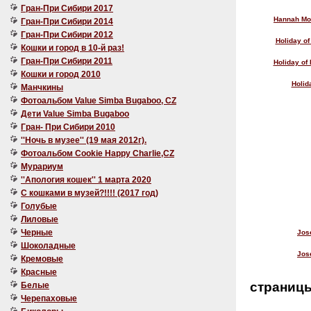
Гран-При Сибири 2017
Hannah Mon
Гран-При Сибири 2014
Гран-При Сибири 2012
Holiday of
Кошки и город в 10-й раз!
Гран-При Сибири 2011
Holiday of
Кошки и город 2010
Holid
Манчкины
Фотоальбом Value Simba Bugaboo, CZ
Дети Value Simba Bugaboo
Гран- При Сибири 2010
''Ночь в музее'' (19 мая 2012г).
Фотоальбом Cookie Happy Charlie,CZ
Мурариум
''Апология кошек'' 1 марта 2020
C кошками в музей?!!!! (2017 год)
Голубые
Лиловые
Черные
Jos
Шоколадные
Jos
Кремовые
Красные
страниц
Белые
Черепаховые