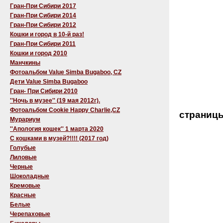
Гран-При Сибири 2017
Гран-При Сибири 2014
Гран-При Сибири 2012
Кошки и город в 10-й раз!
Гран-При Сибири 2011
Кошки и город 2010
Манчкины
Фотоальбом Value Simba Bugaboo, CZ
Дети Value Simba Bugaboo
Гран- При Сибири 2010
''Ночь в музее'' (19 мая 2012г).
Фотоальбом Cookie Happy Charlie,CZ
страниц
Мурариум
''Апология кошек'' 1 марта 2020
C кошками в музей?!!!! (2017 год)
Голубые
Лиловые
Черные
Шоколадные
Кремовые
Красные
Белые
Черепаховые