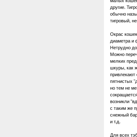
малых кошек
другие. Тиг
обычно назы
тигровый, н
Окрас кошек
диаметра и 
Нетрудно дог
Можно переч
мелких пред
шкуры, как 
привлекают 
пятнистых "
но тем не м
сокращается
возникли "вд
с таким же 
снежный барс
и т.д.
Для всех тэб