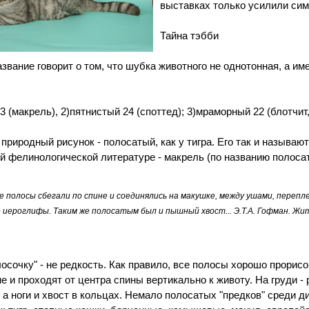
выставках только усилили си
Тайна тэбби
звание говорит о том, что шубка животного не однотонная, а име
3 (макрель), 2)пятнистый 24 (споттед); 3)мраморный 22 (блотчит,
риродный рисунок - полосатый, как у тигра. Его так и называют 
й фелинологической литературе - макрель (по названию полоса
е полосы сбегали по спине и соединялись на макушке, между ушами, перепл
иероглифы. Таким же полосатым был и пышный хвост... Э.Т.А. Гофман. Жи
лосочку" - не редкость. Как правило, все полосы хорошо прорис
е и проходят от центра спины вертикально к животу. На груди -
 а ноги и хвост в кольцах. Немало полосатых "предков" среди д