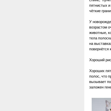
спине, "пун
пятнистых и
чёткие гран
У новорожде
возрастом о
животные, к
тела полоск
на выставках
повернётся к
Хороший рис
Хороших пят
полос, что 
вызывает по
заложен ген