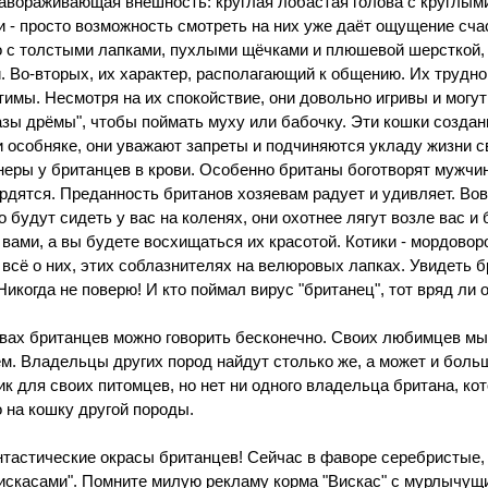
завораживающая внешность: круглая лобастая голова с круглым
и - просто возможность смотреть на них уже даёт ощущение сча
о с толстыми лапками, пухлыми щёчками и плюшевой шерсткой, 
и. Во-вторых, их характер, располагающий к общению. Их трудно
тимы. Несмотря на их спокойствие, они довольно игривы и могу
азы дрёмы", чтобы поймать муху или бабочку. Эти кошки создан
и особняке, они уважают запреты и подчиняются укладу жизни с
еры у британцев в крови. Особенно британы боготворят мужчин
ордятся. Преданность британов хозяевам радует и удивляет. Вов
о будут сидеть у вас на коленях, они охотнее лягут возле вас 
 вами, а вы будете восхищаться их красотой. Котики - мордовор
 всё о них, этих соблазнителях на велюровых лапках. Увидеть б
икогда не поверю! И кто поймал вирус "британец", тот вряд ли о
вах британцев можно говорить бесконечно. Своих любимцев мы
м. Владельцы других пород найдут столько же, а может и боль
ик для своих питомцев, но нет ни одного владельца британа, ко
о на кошку другой породы.
тастические окрасы британцев! Сейчас в фаворе серебристые,
искасами". Помните милую рекламу корма "Вискас" с мурлычу