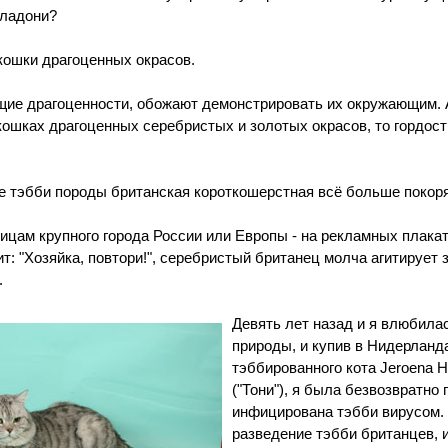
 ладони?
кошки драгоценных окрасов.
ие драгоценности, обожают демонстрировать их окружающим. А
кошках драгоценных серебристых и золотых окрасов, то гордост
 тэбби породы британская короткошерстная всё больше покор
ицам крупного города России или Европы - на рекламных плака
т: "Хозяйка, повтори!", серебристый британец молча агитирует 
.
Девять лет назад и я влюбилас
природы, и купив в Нидерланд
тэббированного кота Jeroena 
("Тони"), я была безвозвратно 
инфицирована тэбби вирусом.
разведение тэбби британцев, 