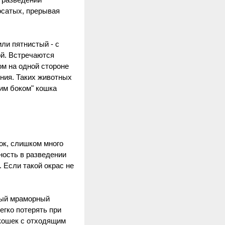
м разведении
осатых, прерывая
или пятнистый - с
ой. Встречаются
ом на одной стороне
ения. Таких животных
ким боком" кошка
ок, слишком много
ность в разведении
 Если такой окрас не
вый мраморный
легко потерять при
кошек с отходящим