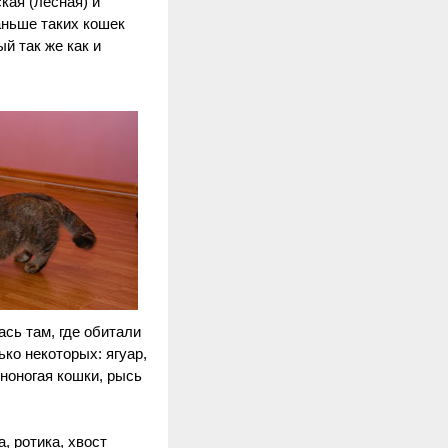
кая (лесная) и
аньше таких кошек
й так же как и
ась там, где обитали
ко некоторых: ягуар,
рноногая кошки, рысь
, ротика, хвост