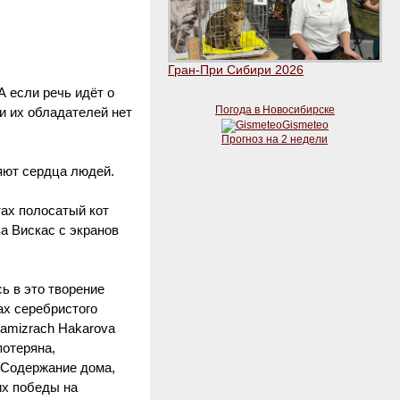
Гран-При Сибири 2026
 если речь идёт о
Погода в Новосибирске
и их обладателей нет
Gismeteo
Прогноз на 2 недели
яют сердца людей.
тах полосатый кот
за Вискас с экранов
ь в это творение
ах серебристого
Hamizrach Hakarova
потеряна,
 Содержание дома,
их победы на