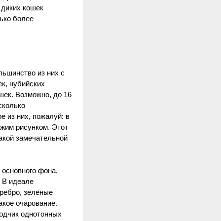
 диких кошек
лько более
льшинство из них с
ек, нубийских
ек. Возможно, до 16
сколько
 из них, пожалуй: в
ожим рисунком. Этот
такой замечательной
 основного фона,
. В идеале
еребро, зелёные
акое очарование.
водчик однотонных