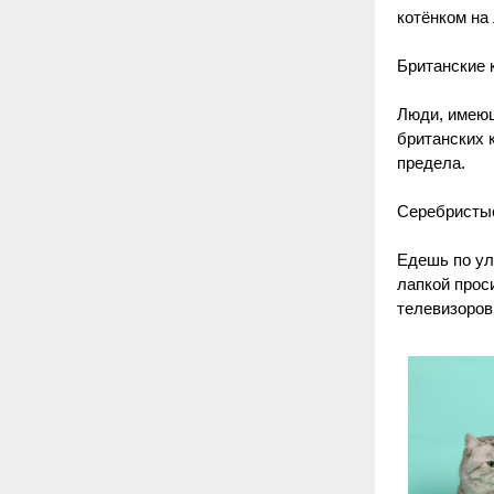
котёнком на
Британские 
Люди, имеющ
британских 
предела.
Серебристые
Едешь по ул
лапкой проси
телевизоров