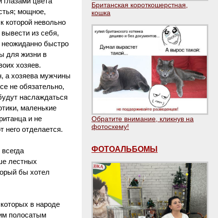
и глазами цвета
Британская короткошерстная,
стья; мощное,
кошка
к которой невольно
 вывести из себя,
т неожиданно быстро
ы для жизни в
воих хозяев.
, а хозяева мужчины
се не обязательно,
и будут наслаждаться
отики, маленькие
ританца и не
Обратите внимание, кликнув на
фотосхему!
т него отделается.
ФОТОАЛЬБОМЫ
 всегда
ше лестных
торый бы хотел
 которых в народе
щим полосатым