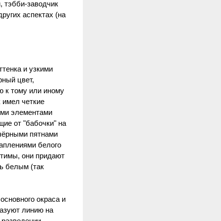
, тэбби-заводчик
других аспектах (на
тенка и узкими
ный цвет,
 к тому или иному
к имел четкие
ыми элементами
ие от "бабочки" на
 чёрными пятнами
раплениями белого
стимы, они придают
ь белым (так
основного окраса и
разуют линию на