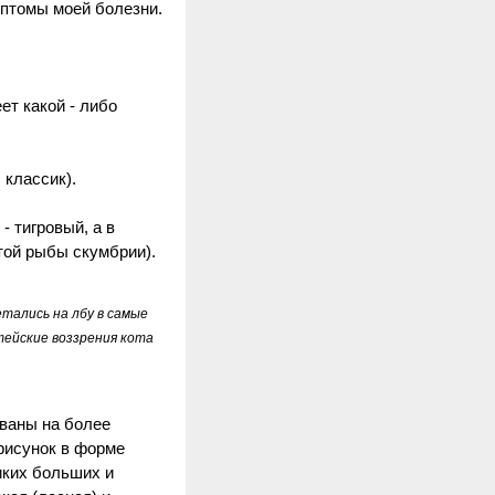
мптомы моей болезни.
ет какой - либо
 классик).
- тигровый, а в
той рыбы скумбрии).
етались на лбу в самые
тейские воззрения кота
ованы на более
 рисунок в форме
иких больших и