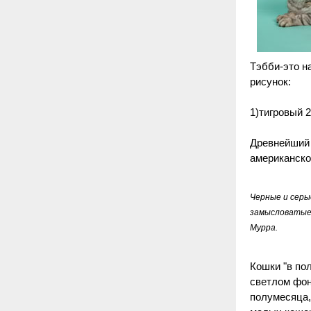
Тэбби-это на
рисунок:
1)тигровый 2
Древнейший п
американско
Черные и серы
замысловатые 
Мурра.
Кошки "в по
светлом фон
полумесяца,