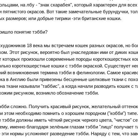
ольцами, на лбу - "знак скарабея", который характерен для всех
и пятнистого окрасов. Вот такие замечательные бурундучки, то
х размеров; или добрые тигрики -эти британские кошки.
ришло понятие тэбби?
 художников 18 века мы встречаем кошек разных окрасов, но бо
ком. Этот рисунок, вероятно был унаследован ими от диких кош
т которых произошли современные породы короткошерстных кош
олько короткошерстные кошки с тэбби окраской. Существует не
ий возникновения термина тэбби в фелинологии. Самое красивое
ека в Англию были привезены бесценные шелковые ткани с пох
на ткани называли "таббис", а когда начали разводить кошек с 
хожим рисунком, возникло обозначение тэбби.
эбби сложно. Получить красивый рисунок, желательный оттенок
при этом необходимо помнить о хорошем породном ("кобби") типе
 тэбби должны иметь чёткий рисунок черного цвета, "чистое" с
оему, именно благодаря зелёным глазам тэбби "лицо" получает т
е эти нормы усложняют разведение тэбби. Наряду с тем, что за