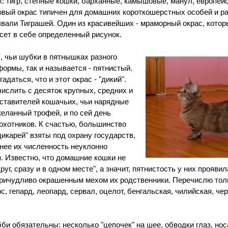
: тигр, степные кошки, барханные, камышовые, манул, европейс
ровый окрас типичен для домашних короткошерстных особей и р
вали Тиграшей. Один из красивейших - мраморный окрас, которы
есет в себе определенный рисунок.
, чьи шубки в пятнышках разного
формы, так и называется - пятнистый.
адаться, что и этот окрас - "дикий".
ислить с десяток крупных, средних и
ставителей кошачьих, чьи нарядные
желанный трофей, и по сей день
охотников. К счастью, большинство
дикарей" взяты под охрану государств,
енее их численность неуклонно
. Известно, что домашние кошки не
руг, сразу и в одном месте", а значит, пятнистость у них проявил
причудливо окрашенным мехом их родственники. Перечислю толь
, гепард, леопард, сервал, оцелот, бенгальская, чилийская, че
би обязательны: несколько "цепочек" на шее, обводки глаз, носа