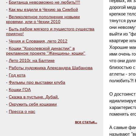
первых, их 
-
Британца невозможно не любить!!!!
дорогой мед
-
Как мы ездили в Чехию за Симбой
крепкое тел
-
Великолепное пополнение новыми
тянутся рук
кровями, или о Чехии 2010
они невозму
-
Быть рабом мягкого и пушистого существа
приятно!
выйти из "ф
квартире ил
-
Чехия и Словакия, лето 2012
Хорошие ман
-
Кошки ''Королевской династии'' в
рекламном проекте ''Женщины- кошки''
ими очень г
-
Лето 2010г. на Балтике
что они долг
близостью с
-
Работы художника Александра Шабанова
атлеты - это
-
Год кота
полюбить?! Н
-
Фильмы про выставки клуба
-
Кошки ГОА
О достоинст
-
Сказка в пустыне. Дубай.
идиализируе
-
Окружить себя кошками
характерист
-
Пресса о нас
поменять ег
все статьи...
А самые фан
называют "в