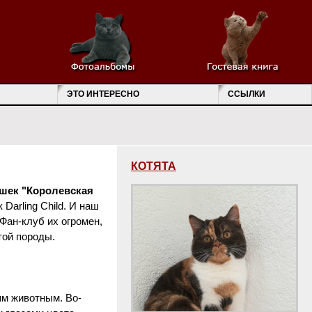
ЭТО ИНТЕРЕСНО
ССЫЛКИ
КОТЯТА
шек "Королевская
arling Child. И наш
 Фан-клуб их огромен,
той породы.
им животным. Во-