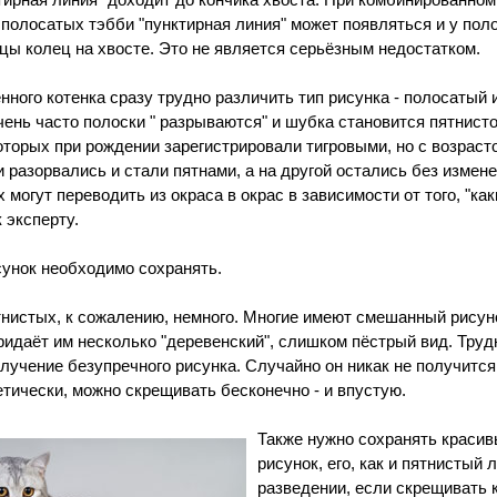
ктирная линия" доходит до кончика хвоста. При комбинированно
 полосатых тэбби "пунктирная линия" может появляться и у пол
ицы колец на хвосте. Это не является серьёзным недостатком.
нного котенка сразу трудно различить тип рисунка - полосатый 
чень часто полоски " разрываются" и шубка становится пятнист
оторых при рождении зарегистрировали тигровыми, но с возраст
и разорвались и стали пятнами, а на другой остались без измен
 могут переводить из окраса в окрас в зависимости от того, "ка
 эксперту.
унок необходимо сохранять.
нистых, к сожалению, немного. Многие имеют смешанный рисун
придаёт им несколько "деревенский", слишком пёстрый вид. Труд
лучение безупречного рисунка. Случайно он никак не получится.
етически, можно скрещивать бесконечно - и впустую.
Также нужно сохранять краси
рисунок, его, как и пятнистый 
разведении, если скрещивать 