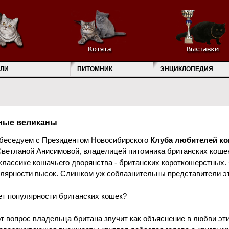
ЛИ
ПИТОМНИК
ЭНЦИКЛОПЕДИЯ
ные великаны
беседуем с Президентом Новосибирского
Клуба любителей ко
ветланой Анисимовой, владелицей питомника британских кошек D
о классике кошачьего дворянства - британских короткошерстных.
улярности высок. Слишком уж соблазнительны представители э
рет популярности британских кошек?
от вопрос владельца британа звучит как объяснение в любви эт