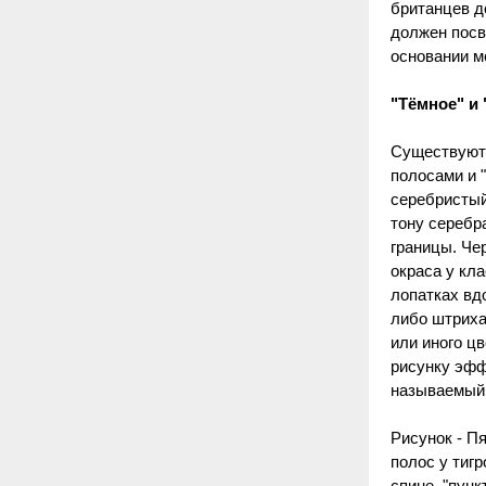
британцев д
должен посв
основании м
"Тёмное" и 
Существуют 
полосами и 
серебристый
тону серебра
границы. Че
окраса у кл
лопатках вд
либо штриха
или иного ц
рисунку эфф
называемый 
Рисунок - П
полос у тиг