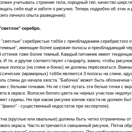
олжен учитывать строение тела, породный тип, качество шерсти
ящать себя ещё и заботе о рисунке. Теперь подробно об этих и 
оего личного опыта разведения):
"светлое" серебро.
"светлые" серебристые тэбби с преобладанием серебристого от
"темные", имеющие более широкие полосы и преобладающий чёр
 оттенок тоже более темный. Каждый питомник имеет тенденцию
. И те, и другие соответствуют стандарту, важно, чтобы рисуно
рные полосы (на спине и боках) не должны пересекаться. Важн
ассических (мраморных) тэбби являются 3 полосы на спине, идущ
оль спины до начала хвоста. "Бабочка" может быть обозначена
ми с белыми точками. Но не стоит путать эти белые точки с вк
вета в окрасе. Волоски белого цвета на черных участках недопу
ект седины. Ни при каком рисунке кончик хвоста не должен быт
"факел" - существенный недостаток при экспертизе).
ятна (круглые или овальные) должны быть четко отграничены от 
рового окраса. Часто встречается смешанный рисунок. Пятна об