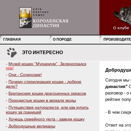
ГЛАВНАЯ
О ПОРОДЕ
ПРОИЗВОДИТЕ
ЭТО ИНТЕРЕСНО
-
Музей кошек ''Мурариум'', Зеленоградск
new!
Добродуш
-
Они - Сочинские!
Сегодня мы 
-
Почему стерилизация кошки - доброе
дело?
династия"
С
разговор - 
-
Британские кошки драгоценных окрасов
рейтинг поп
-
Породистые кошки в зеркале моды
-
Путешествия натуралиста, или как купить
кошку за границей
- В чем сек
-
Хочешь семейного уюта - заведи кошку
Ответ на эт
-
Добродушные великаны