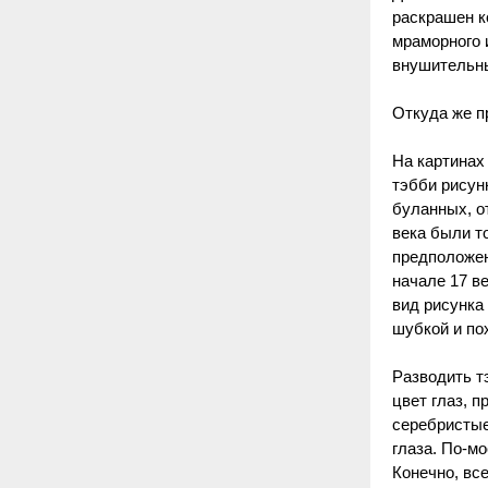
раскрашен к
мраморного 
внушительны
Откуда же п
На картинах
тэбби рисун
буланных, о
века были т
предположен
начале 17 в
вид рисунка 
шубкой и по
Разводить т
цвет глаз, 
серебристые
глаза. По-м
Конечно, вс