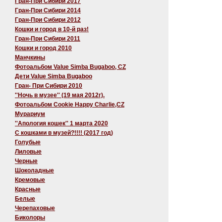
Гран-При Сибири 2017
Гран-При Сибири 2014
Гран-При Сибири 2012
Кошки и город в 10-й раз!
Гран-При Сибири 2011
Кошки и город 2010
Манчкины
Фотоальбом Value Simba Bugaboo, CZ
Дети Value Simba Bugaboo
Гран- При Сибири 2010
''Ночь в музее'' (19 мая 2012г).
Фотоальбом Cookie Happy Charlie,CZ
Мурариум
''Апология кошек'' 1 марта 2020
C кошками в музей?!!!! (2017 год)
Голубые
Лиловые
Черные
Шоколадные
Кремовые
Красные
Белые
Черепаховые
Биколоры