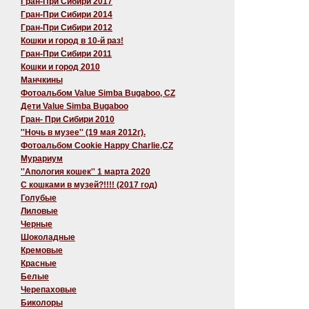
Гран-При Сибири 2017
Гран-При Сибири 2014
Гран-При Сибири 2012
Кошки и город в 10-й раз!
Гран-При Сибири 2011
Кошки и город 2010
Манчкины
Фотоальбом Value Simba Bugaboo, CZ
Дети Value Simba Bugaboo
Гран- При Сибири 2010
''Ночь в музее'' (19 мая 2012г).
Фотоальбом Cookie Happy Charlie,CZ
Мурариум
''Апология кошек'' 1 марта 2020
C кошками в музей?!!!! (2017 год)
Голубые
Лиловые
Черные
Шоколадные
Кремовые
Красные
Белые
Черепаховые
Биколоры