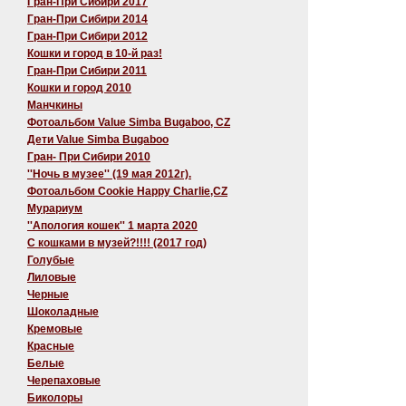
Гран-При Сибири 2017
Гран-При Сибири 2014
Гран-При Сибири 2012
Кошки и город в 10-й раз!
Гран-При Сибири 2011
Кошки и город 2010
Манчкины
Фотоальбом Value Simba Bugaboo, CZ
Дети Value Simba Bugaboo
Гран- При Сибири 2010
''Ночь в музее'' (19 мая 2012г).
Фотоальбом Cookie Happy Charlie,CZ
Мурариум
''Апология кошек'' 1 марта 2020
C кошками в музей?!!!! (2017 год)
Голубые
Лиловые
Черные
Шоколадные
Кремовые
Красные
Белые
Черепаховые
Биколоры