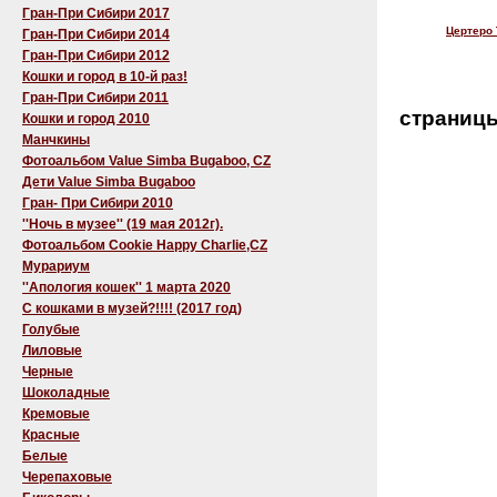
Гран-При Сибири 2017
Цертеро 
Гран-При Сибири 2014
Гран-При Сибири 2012
Кошки и город в 10-й раз!
Гран-При Сибири 2011
страниц
Кошки и город 2010
Манчкины
Фотоальбом Value Simba Bugaboo, CZ
Дети Value Simba Bugaboo
Гран- При Сибири 2010
''Ночь в музее'' (19 мая 2012г).
Фотоальбом Cookie Happy Charlie,CZ
Мурариум
''Апология кошек'' 1 марта 2020
C кошками в музей?!!!! (2017 год)
Голубые
Лиловые
Черные
Шоколадные
Кремовые
Красные
Белые
Черепаховые